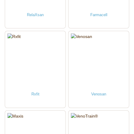
RelaXsan
Farmacell
Rxfit
Venosan