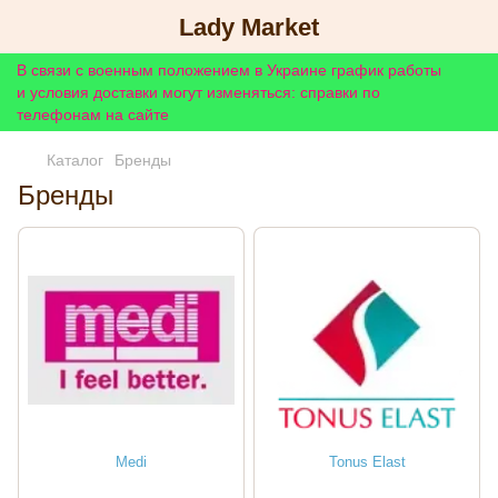
Lady Market
В связи с военным положением в Украине график работы
и условия доставки могут изменяться: справки по
телефонам на сайте
Каталог
Бренды
Бренды
Medi
Tonus Elast