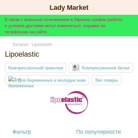
Lady Market
В связи с военным положением в Украине график работы
и условия доставки могут изменяться: справки по
телефонам на сайте
Каталог
Lipoelastic
Lipoelastic
Компрессионный трикотаж
Компрессионное белье
Для беременных и молодых мам
Эко товары
Фильтр
По популярности