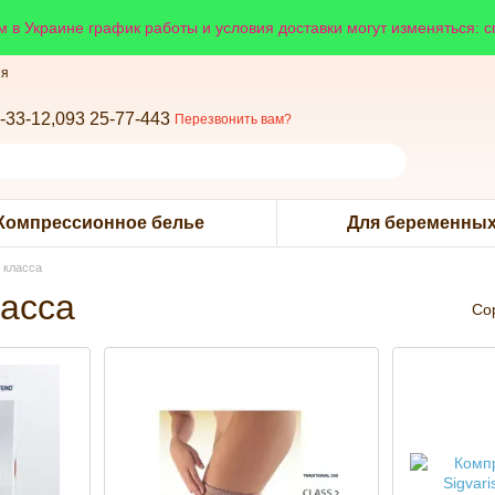
 в Украине график работы и условия доставки могут изменяться: 
ия
-33-12,
093 25-77-443
Перезвонить вам?
Компрессионное белье
Для беременных
 класса
ласса
Со