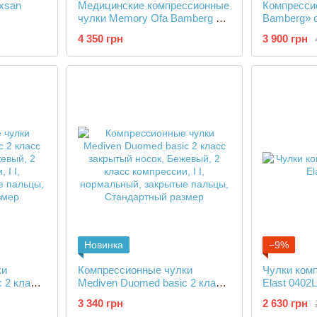
xsan
Медицинские компрессионные
Компресси
чулки Memory Ofa Bamberg 2
Bamberg» с
класс
класса ко
4 350 грн
3 900 грн
Новинка
−9%
ки
Компрессионные чулки
Чулки ком
 2 класс
Mediven Duomed basic 2 класс
Elast 0402
закрытый носок
3 340 грн
2 630 грн