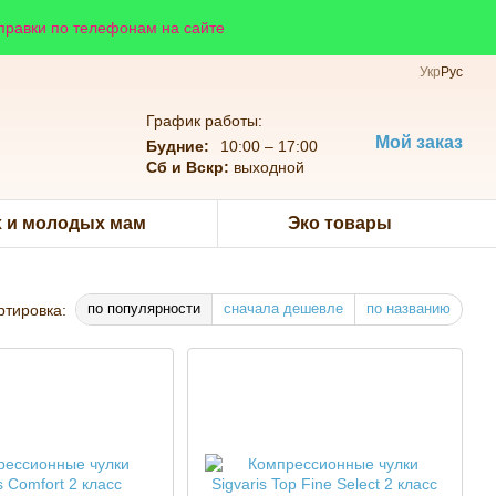
справки по телефонам на сайте
Укр
Рус
График работы:
Мой заказ
Будние:
10:00 – 17:00
Сб и Вскр:
выходной
 и молодых мам
Эко товары
по популярности
сначала дешевле
по названию
ртировка: