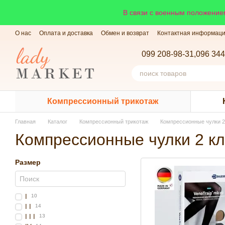
Перейти к основному контенту
В связи с военным положением
О нас
Оплата и доставка
Обмен и возврат
Контактная информац
099 208-98-31,
096 344
Компрессионный трикотаж
Главная
Каталог
Компрессионный трикотаж
Компрессионные чулки 2
Компрессионные чулки 2 к
Размер
I
10
I I
14
I I I
13