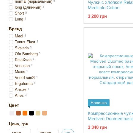
normal (нормальный)
5
Чулки с хлопком Rela
long (длинный)
4
Medicale Cotton
Short
5
3 200 грн
Long
4
Бренд
Medi
8
Tonus Elast
2
Sigvaris
3
Ofa Bamberg
5
RelaXsan
2
Venosan
4
Maxis
2
VenoTrain®
1
Ergoforma
1
Алком
1
Aries
3
Новинка
Цвет
Компрессионные чул
Mediven Duomed basic
Цена, грн
открытый носок
3 340 грн
От Цена, грн
До Цена, грн