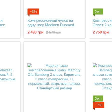
−3%
Хит
ки
Компрессионный чулок на
Компресси
асс
одну ногу Mediven Duomed
Эласт 2 кл
пальцами
2 490 грн
2 750 грн
2 570 грн
Хит
−7%