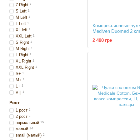
7 Right
2
S Left
1
М Left
1
L Left
1
Компрессионные чул
XL left
1
Mediven Duomed 2 кл
XXL Left
1
2 490 грн
S Right
1
M Right
1
L Right
1
XL Right
1
XXL Right
1
S+
1
M+
1
L+
1
V|||
1
Рост
1 рост
2
2 рост
2
нормальный
15
малый
14
small (малый)
2