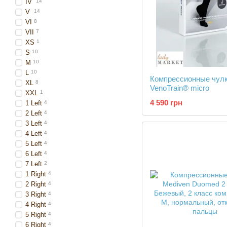
IV
14
V
14
VI
8
VII
7
XS
1
S
10
M
10
L
10
Компрессионные чул
XL
8
VenoTrain® micro
XXL
1
4 590 грн
1 Left
4
2 Left
4
3 Left
4
4 Left
4
5 Left
4
6 Left
4
7 Left
2
1 Right
4
2 Right
4
3 Right
4
4 Right
4
5 Right
4
6 Right
4