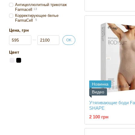
Антицеллюлитный трикотаж
Farmacell
13
Корректирующее белье
FarmaCell
5
Цена, грн
От Цена, грн
До Цена, грн
OK
Цвет
Новинка
Видео
Утягивающие боди Fa
SHAPE
2 100 грн