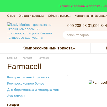
Перейти к основному контенту
В связи с военным положением
О нас
Оплата и доставка
Обмен и возврат
Контактная информац
099 208-98-31,
096 344
Компрессионный трикотаж
Главная
Каталог
Farmacell
Farmacell
Компрессионный трикотаж
Компрессионное белье
Для беременных и молодых мам
Эко товары
Раздел