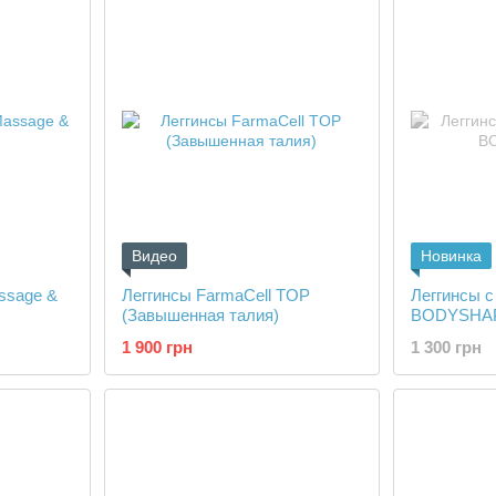
Видео
Новинка
ssage &
Леггинсы FarmaCell TOP
Леггинсы с
(Завышенная талия)
BODYSHA
1 900 грн
1 300 грн