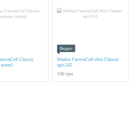
Видео
armaCell Classic
Майка FarmaCell Vest Classic
талия)
арт.142
740 грн