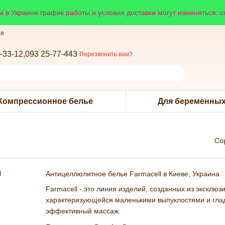
 в Украине график работы и условия доставки могут изменяться: 
ия
-33-12,
093 25-77-443
Перезвонить вам?
Компрессионное белье
Для беременных
Со
Антицеллюлитное белье Farmacell в Киеве, Украина
Farmacell - это линия изделий, созданных из эксклю
характеризующейся маленькими выпуклостями и глад
эффективный массаж.