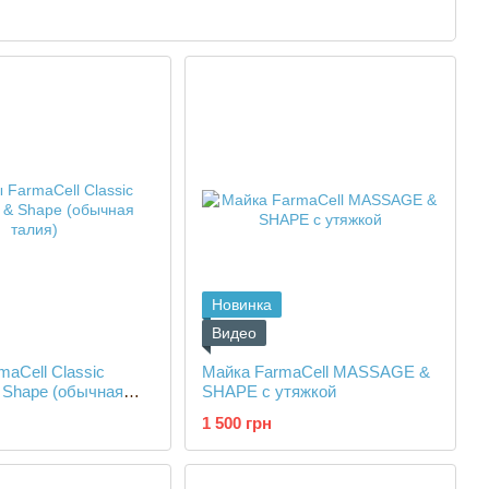
ией, специализирующейся на производстве компрессионных
 антицеллюлитного трикотажа.
Новинка
Видео
aCell Classic
Майка FarmaCell MASSAGE &
 Shape (обычная
SHAPE с утяжкой
1 500 грн