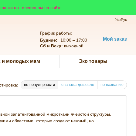
справки по телефонам на сайте
Укр
Рус
График работы:
Мой заказ
Будние:
10:00 – 17:00
Сб и Вскр:
выходной
 и молодых мам
Эко товары
по популярности
сначала дешевле
по названию
ртировка:
зивной запатентованной микроткани ячеистой структуры,
кими областями, которые создают нежный, но