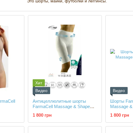
Это шорты, майки, футболки и леггинсы.
Calze G.T. является полностью итальянской компан
медицинских чулок и бесшовного компрессионного и
Хит
Видео
Видео
rmaCell
Антицеллюлитные шорты
Шорты Farm
FarmaCell Massage & Shape
Massage &
моделирующие
талия)
1 800 грн
1 800 грн