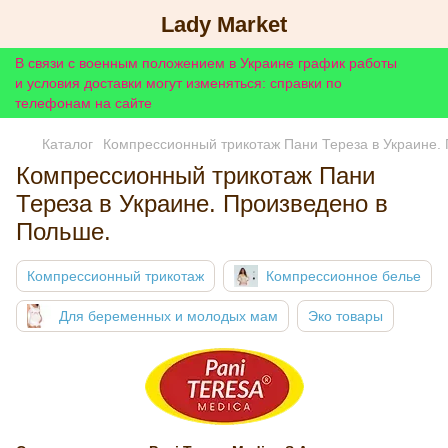
Lady Market
В связи с военным положением в Украине график работы
и условия доставки могут изменяться: справки по
телефонам на сайте
Каталог
Компрессионный трикотаж Пани Тереза в Украине.
Компрессионный трикотаж Пани
Тереза в Украине. Произведено в
Польше.
Компрессионный трикотаж
Компрессионное белье
Для беременных и молодых мам
Эко товары