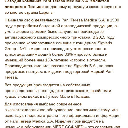
Сегодня компания Pani Teresa Medica S.A. является
лидером в Польше
по данному продукту и экспортирует его
во многие страны Европы.
Начинала свою деятельность Pani Teresa Medica S.A. в 1990
году с разработки бандажной ортопедической продукции, а
уже в скором времени было запущено производство
антиварикозного компрессионного трикотажа. В 2015 году
произошло корпоративное слияние с концерном Sigvaris
Group - №1 в мире по производству компрессионного
трикотажа, занимающий более 33% мирового рынка и
имеющий более чем 150-летнюю историю в отрасли.
Производитель сменил название на Sigvaris S.A., но пока
продолжает выпускать изделия под торговой маркой Pani
Teresa.
Вся продукция производится на собственных
производственных площадях в трикотажном, швейном и
красильном цехах в г. Гутово Мале в Польше.
Для изготовления выбрано современное
высокотехнологичное оборудование, аналогичное тому, что
используют лидеры отрасли - это официальная информация
от Pani Teresa Medica S.A. Изделия производятся на
немецком оборудовании MERZ CC4-MED – это современная,