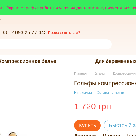
 в Украине график работы и условия доставки могут изменяться: 
ия
-33-12,
093 25-77-443
Перезвонить вам?
Компрессионное белье
Для беременных
Главная
Каталог
Компрессионн
Гольфы компрессионн
В наличии
Оставить отзыв
1 720 грн
Купить
Быстрый з
Доставка
Оплата
Гар