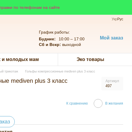
справки по телефонам на сайте
Укр
Рус
График работы:
Мой заказ
Будние:
10:00 – 17:00
Сб и Вскр:
выходной
 и молодых мам
Эко товары
ый трикотаж
Гольфы компрессионные mediven plus 3 класс
ые mediven plus 3 класс
Артикул
497
К сравнению
В желания
аказ
антия