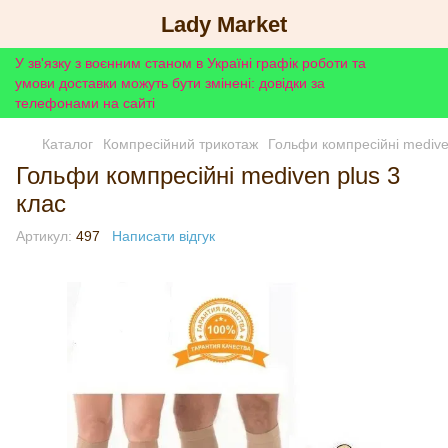
Lady Market
У зв'язку з воєнним станом в Україні графік роботи та
умови доставки можуть бути змінені: довідки за
телефонами на сайті
Каталог
Компресійний трикотаж
Гольфи компресійні medive
Гольфи компресійні mediven plus 3
клас
Артикул:
497
Написати відгук