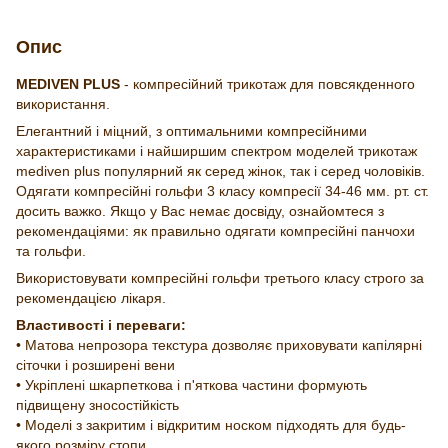
Опис
MEDIVEN PLUS
- компресійний трикотаж для повсякденного
використання.
Елегантний і міцний, з оптимальними компресійними
характеристиками і найширшим спектром моделей трикотаж
mediven plus популярний як серед жінок, так і серед чоловіків.
Одягати компресійні гольфи 3 класу компресії 34-46 мм. рт. ст.
досить важко. Якщо у Вас немає досвіду, ознайомтеся з
рекомендаціями: як правильно одягати компресійні панчохи
та гольфи.
Використовувати компресійні гольфи третього класу строго за
рекомендацією лікаря.
Властивості і переваги:
• Матова непрозора текстура дозволяє приховувати капілярні
сіточки і розширені вени
• Укріплені шкарпеткова і п'яткова частини формують
підвищену зносостійкість
• Моделі з закритим і відкритим носком підходять для будь-
якого розміру стопи