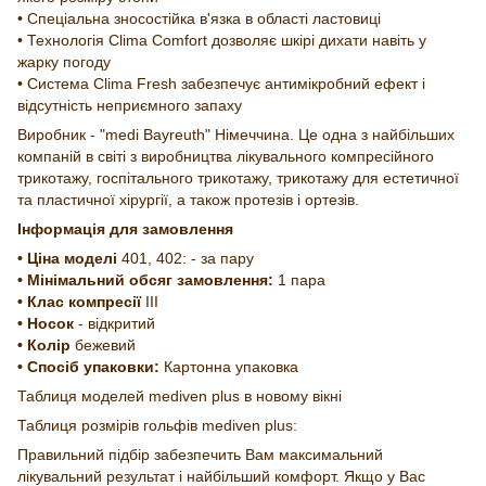
• Спеціальна зносостійка в'язка в області ластовиці
• Технологія Clima Comfort дозволяє шкірі дихати навіть у
жарку погоду
• Система Clima Fresh забезпечує антимікробний ефект і
відсутність неприємного запаху
Виробник - "medi Bayreuth" Німеччина. Це одна з найбільших
компаній в світі з виробництва лікувального компресійного
трикотажу, госпітального трикотажу, трикотажу для естетичної
та пластичної хірургії, а також протезів і ортезів.
Інформація для замовлення
• Ціна моделі
401, 402: - за пару
• Мінімальний обсяг замовлення:
1 пара
• Клас компресії
III
• Носок
- відкритий
• Колір
бежевий
• Спосіб упаковки:
Картонна упаковка
Таблиця моделей mediven plus в новому вікні
Таблиця розмірів гольфів mediven plus:
Правильний підбір забезпечить Вам максимальний
лікувальний результат і найбільший комфорт. Якщо у Вас