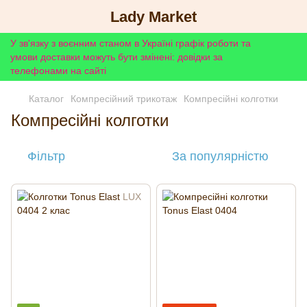
Lady Market
У зв'язку з воєнним станом в Україні графік роботи та
умови доставки можуть бути змінені: довідки за
телефонами на сайті
Каталог
Компресійний трикотаж
Компресійні колготки
Компресійні колготки
Фільтр
За популярністю