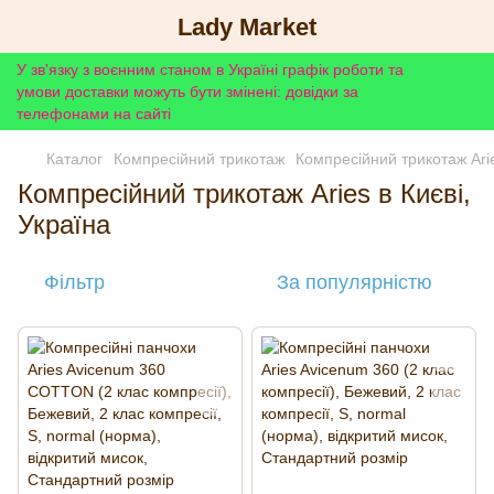
Lady Market
У зв'язку з воєнним станом в Україні графік роботи та
умови доставки можуть бути змінені: довідки за
телефонами на сайті
Каталог
Компресійний трикотаж
Компресійний трикотаж Ari
Компресійний трикотаж Aries в Києві,
Україна
Фільтр
За популярністю