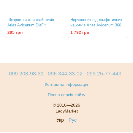
Шкарпетки для діабетиків
Нарукавник від лімфатичних
Aries Avicenum DiaFit
набряків Aries Avicenum 360
ARM SLEEVE (з рукавичкою)
295 грн
1 792 грн
099 208-98-31
096 344-33-12
093 25-77-443
Контактна інформація
Повна версія сайту
© 2010—2026
LadyMarket
Укр
Рус