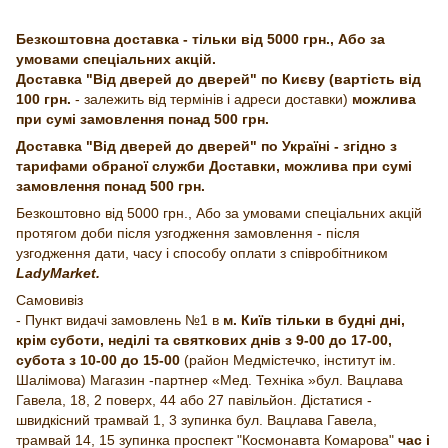
Безкоштовна доставка - тільки від 5000 грн., Або за
умовами спеціальних акцій.
Доставка "Від дверей до дверей" по Києву (вартість від
100 грн.
- залежить від термінів і адреси доставки)
можлива
при сумі замовлення понад 500 грн.
Доставка "Від дверей до дверей" по Україні - згідно з
тарифами обраної служби Доставки, можлива при сумі
замовлення понад 500 грн.
Безкоштовно від 5000 грн., Або за умовами спеціальних акцій
протягом доби після узгодження замовлення - після
узгодження дати, часу і способу оплати з співробітником
LadyMarket.
Самовивіз
- Пункт видачі замовлень №1 в
м. Київ тільки в будні дні,
крім суботи, неділі та святкових днів з 9-00 до 17-00,
субота з 10-00 до 15-00
(район Медмістечко, інститут ім.
Шалімова) Магазин -партнер «Мед. Техніка »бул. Вацлава
Гавела, 18, 2 поверх, 44 або 27 павільйон. Дістатися -
швидкісний трамвай 1, 3 зупинка бул. Вацлава Гавела,
трамвай 14, 15 зупинка проспект "Космонавта Комарова"
час і