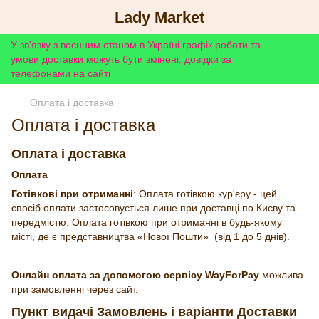
Lady Market
У зв'язку з воєнним станом в Україні графік роботи та
умови доставки можуть бути змінені: довідки за
телефонами на сайті
Оплата і доставка
Оплата і доставка
Оплата і доставка
Оплата
Готівкові при отриманні
: Оплата готівкою кур'єру - цей
спосіб оплати застосовується лише при доставці по Києву та
передмістю. Оплата готівкою при отриманні в будь-якому
місті, де є представництва «Нової Пошти» (від 1 до 5 днів).
Онлайн оплата за допомогою сервісу WayForPay
можлива
при замовленні через сайт.
Пункт видачі Замовлень і варіанти Доставки