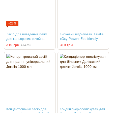
−23%
Засіб для виведення плям
Кисневий відбілювач J’erelia
для кольорових речей з
«Oxy Power» Eco-friendly
ензимами «Oxy Power»
319 грн
319 грн
414 грн
Концентрований засіб для
Кондиціонер-ополіскувач для