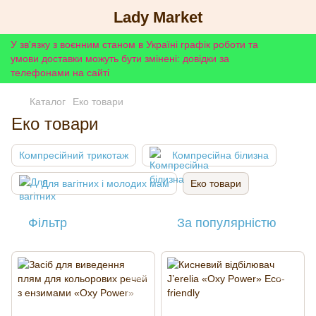
Lady Market
У зв'язку з воєнним станом в Україні графік роботи та
умови доставки можуть бути змінені: довідки за
телефонами на сайті
Каталог
Еко товари
Еко товари
Компресійний трикотаж
Компресійна білизна
Для вагітних і молодих мам
Еко товари
Фільтр
За популярністю