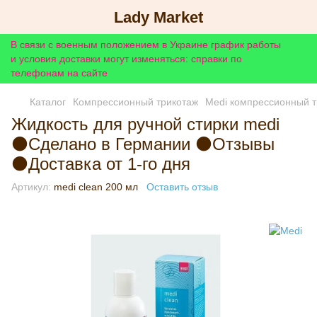
Lady Market
В связи с военным положением в Украине график работы
и условия доставки могут изменяться: справки по
телефонам на сайте
Каталог
Компрессионный трикотаж
Medi компрессионный т
Жидкость для ручной стирки medi
⚫Сделано в Германии ⚫Отзывы
⚫Доставка от 1-го дня
Артикул:
medi clean 200 мл
Оставить отзыв