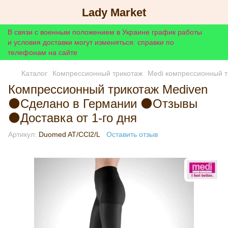
Lady Market
В связи с военным положением в Украине график работы
и условия доставки могут изменяться: справки по
телефонам на сайте
Каталог
Компрессионный трикотаж
Medi компрессионный т
Компрессионный трикотаж Mediven
⚫Сделано в Германии ⚫Отзывы
⚫Доставка от 1-го дня
Артикул:
Duomed AT/CCl2/L
Оставить отзыв