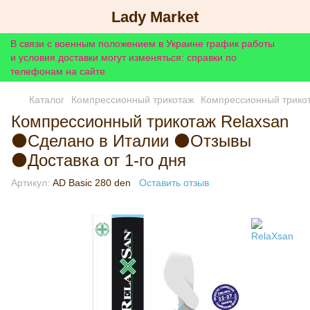
Lady Market
В связи с военным положением в Украине график работы
и условия доставки могут изменяться: справки по
телефонам на сайте
Каталог
Компрессионный трикотаж
Компрессионный трико
Компрессионный трикотаж Relaxsan
⚫Сделано в Италии ⚫Отзывы
⚫Доставка от 1-го дня
Артикул:
AD Basic 280 den
Оставить отзыв