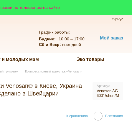
справки по телефонам на сайте
Укр
Рус
График работы:
Мой заказ
Будние:
10:00 – 17:00
Сб и Вскр:
выходной
 и молодых мам
Эко товары
ый трикотаж
Компрессионный трикотаж «Venosan»
и Venosan® в Киеве, Украина
Артикул
Venosan AG
елано в Швейцарии
6001/short/M
К сравнению
В желания