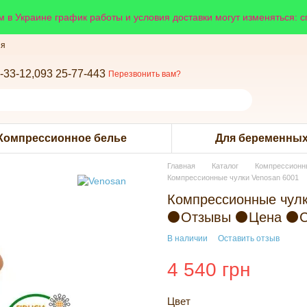
 в Украине график работы и условия доставки могут изменяться: 
ия
-33-12,
093 25-77-443
Перезвонить вам?
Компрессионное белье
Для беременных
Главная
Каталог
Компрессионн
Компрессионные чулки Venosan 6001
Компрессионные чулк
⚫Отзывы ⚫Цена ⚫Сд
В наличии
Оставить отзыв
4 540 грн
Цвет