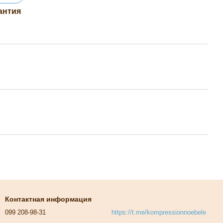
антия
Контактная информация
099 208-98-31
https://t.me/kompressionnoebele