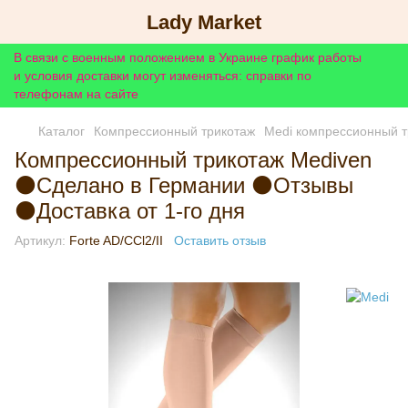
Lady Market
В связи с военным положением в Украине график работы
и условия доставки могут изменяться: справки по
телефонам на сайте
Каталог
Компрессионный трикотаж
Medi компрессионный т
Компрессионный трикотаж Mediven
⚫Сделано в Германии ⚫Отзывы
⚫Доставка от 1-го дня
Артикул:
Forte AD/CCl2/II
Оставить отзыв