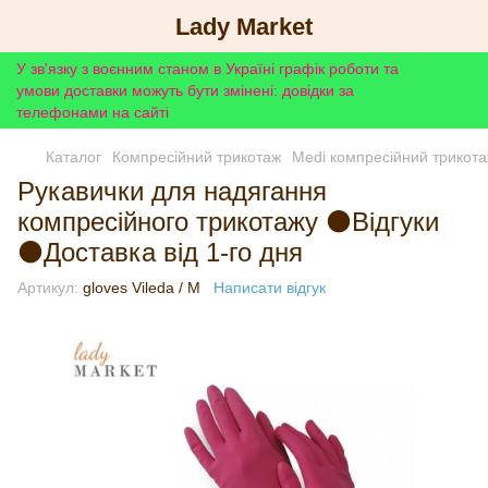
Lady Market
У зв'язку з воєнним станом в Україні графік роботи та
умови доставки можуть бути змінені: довідки за
телефонами на сайті
Каталог
Компресійний трикотаж
Medi компресійний трикот
Рукавички для надягання
компресійного трикотажу ⚫Відгуки
⚫Доставка від 1-го дня
Артикул:
gloves Vileda / M
Написати відгук