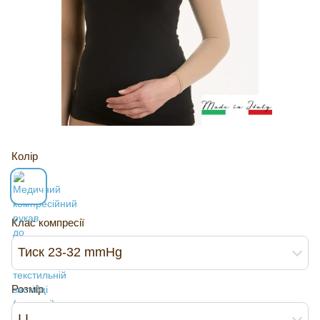
Колір
Клас компресії
Тиск 23-32 mmHg
Розмір
I I