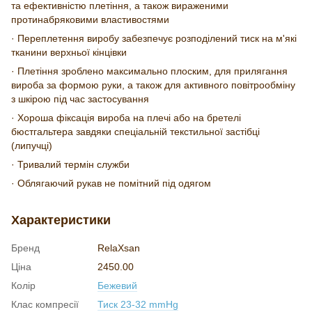
та ефективністю плетіння, а також вираженими
протинабряковими властивостями
· Переплетення виробу забезпечує розподілений тиск на м'які
тканини верхньої кінцівки
· Плетіння зроблено максимально плоским, для прилягання
вироба за формою руки, а також для активного повітрообміну
з шкірою під час застосування
· Хороша фіксація вироба на плечі або на бретелі
бюстгальтера завдяки спеціальній текстильної застібці
(липучці)
· Тривалий термін служби
· Облягаючий рукав не помітний під одягом
Характеристики
Бренд
RelaXsan
Ціна
2450.00
Колір
Бежевий
Клас компресії
Тиск 23-32 mmHg