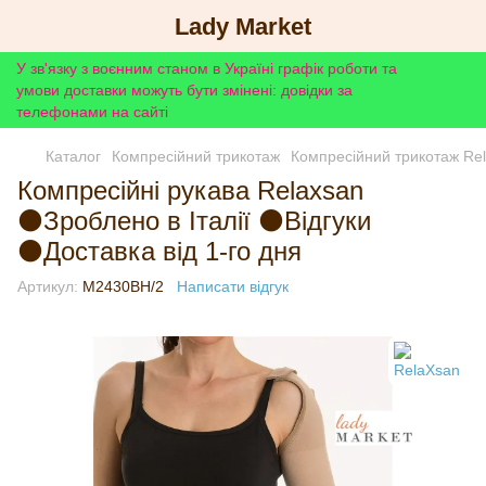
Lady Market
У зв'язку з воєнним станом в Україні графік роботи та
умови доставки можуть бути змінені: довідки за
телефонами на сайті
Каталог
Компресійний трикотаж
Компресійний трикотаж Re
Компресійні рукава Relaxsan
⚫Зроблено в Італії ⚫Відгуки
⚫Доставка від 1-го дня
Артикул:
M2430BH/2
Написати відгук