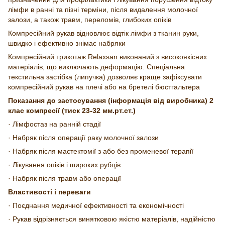
лімфи в ранні та пізні терміни, після видалення молочної
залози, а також травм, переломів, глибоких опіків
Компресійний рукав відновлює відтік лімфи з тканин руки,
швидко і ефективно знімає набряки
Компресійний трикотаж
Relaxsan виконаний з високоякісних
матеріалів, що виключають деформацію. Спеціальна
текстильна застібка (липучка) дозволяє краще зафіксувати
компресійний рукав на плечі або на бретелі бюстгальтера
Показання до застосування (інформація від виробника) 2
клас компресії (тиск 23-32 мм.рт.ст.)
· Лімфостаз на ранній стадії
· Набряк після операції раку молочної залози
· Набряк після мастектомії з або без променевої терапії
· Лікування опіків і широких рубців
· Набряк після травм або операції
Властивості і переваги
· Поєднання медичної ефективності та економічності
· Рукав відрізняється винятковою якістю матеріалів, надійністю