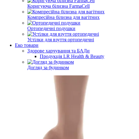
Коригуюча білизна FarmaCell
Компресійна білизна для вагітних
Ортопедичні подушки
Устілки для взуття ортопедичні
Еко товари
Здорове харчування та БАДи
Продукція LR Health & Beauty
Догляд за будинком