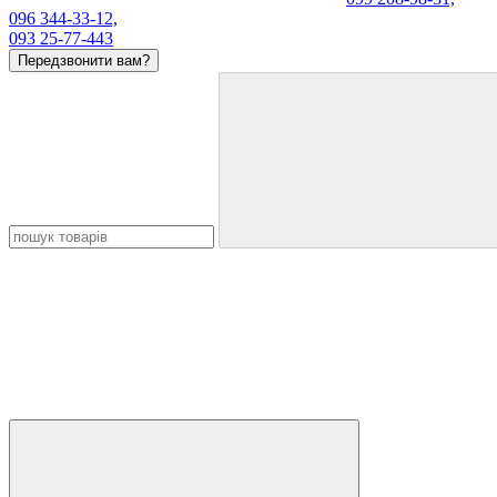
096 344-33-12,
093 25-77-443
Передзвонити вам?