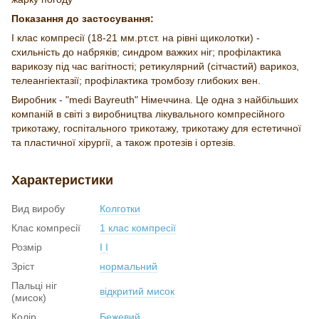
Показання до застосування:
I клас компресії (18-21 мм.рт.ст. на рівні щиколотки) -
схильність до набряків; синдром важких ніг; профілактика
варикозу під час вагітності; ретикулярний (сітчастий) варикоз,
телеангіектазії; профілактика тромбозу глибоких вен.
Виробник - "medi Bayreuth" Німеччина. Це одна з найбільших
компаній в світі з виробництва лікувального компресійного
трикотажу, госпітального трикотажу, трикотажу для естетичної
та пластичної хірургії, а також протезів і ортезів.
Характеристики
Вид виробу
Колготки
Клас компресії
1 клас компресії
Розмір
I I
Зріст
нормальний
Пальці ніг
відкритий мисок
(мисок)
Колір
Бежевий