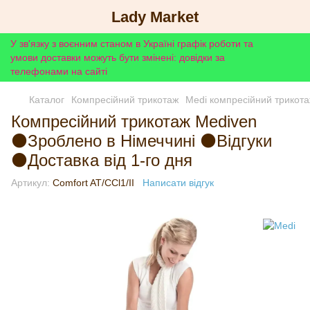
Lady Market
У зв'язку з воєнним станом в Україні графік роботи та
умови доставки можуть бути змінені: довідки за
телефонами на сайті
Каталог
Компресійний трикотаж
Medi компресійний трикот
Компресійний трикотаж Mediven
⚫Зроблено в Німеччині ⚫Відгуки
⚫Доставка від 1-го дня
Артикул:
Comfort AT/CCl1/II
Написати відгук