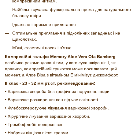
компресійним ниткам.
Найбільш сучасна функціональна пряжа для натурального
балансу шкіри.
Ідеальне і приємне прилягання.
Оптимальне прилягання в підколінних западинах і на
щиколотках.
М'які, еластичні носок і п'ятка.
Компресійні гольфи Memory Aloe Vera Ofa Bamberg
особливо рекомендовані тим, у кого суха шкіра ніг. І, як
правило, компресійний трикотаж може посилювати цей
момент, а Алое Віра з вітаміном Е мінімізує дискомфорт.
II клас - 23 - 32 мм рт.ст. рекомендований:
• Варикозна хвороба без трофічних порушень шкіри.
• Варикозне розширення вен під час вагітності.
• Флебосклерозуюче лікування варикозної хвороби.
• Хірургічне лікування варикозної хвороби.
• Тромбофлебіт поверхні вен.
• Набряки кінцівок після травми.