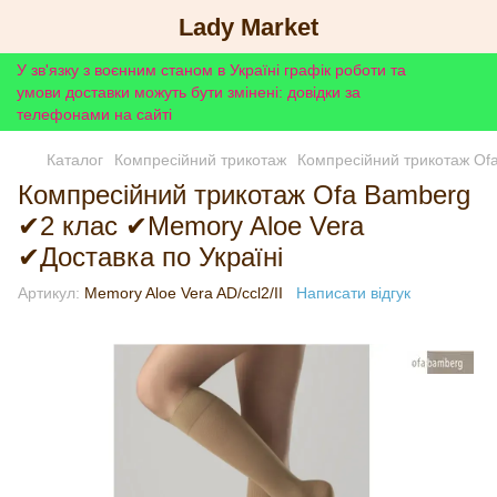
Lady Market
У зв'язку з воєнним станом в Україні графік роботи та
умови доставки можуть бути змінені: довідки за
телефонами на сайті
Каталог
Компресійний трикотаж
Компресійний трикотаж Of
Компресійний трикотаж Ofa Bamberg
✔2 клас ✔Memory Aloe Vera
✔Доставка по Україні
Артикул:
Memory Aloe Vera AD/ccl2/II
Написати відгук