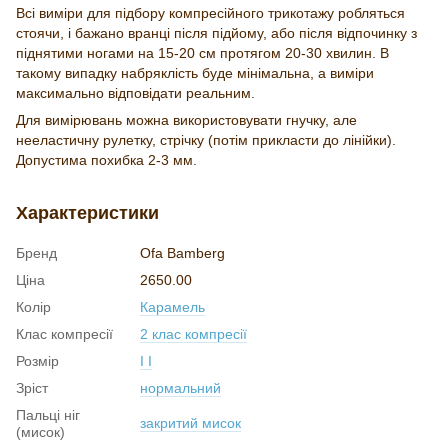
Всі виміри для підбору компресійного трикотажу робляться
стоячи, і бажано вранці після підйому, або після відпочинку з
піднятими ногами на 15-20 см протягом 20-30 хвилин. В
такому випадку набряклість буде мінімальна, а виміри
максимально відповідати реальним.
Для вимірювань можна використовувати гнучку, але
нееластичну рулетку, стрічку (потім прикласти до лінійки).
Допустима похибка 2-3 мм.
Характеристики
Бренд
Ofa Bamberg
Ціна
2650.00
Колір
Карамель
Клас компресії
2 клас компресії
Розмір
I I
Зріст
нормальний
Пальці ніг
закритий мисок
(мисок)