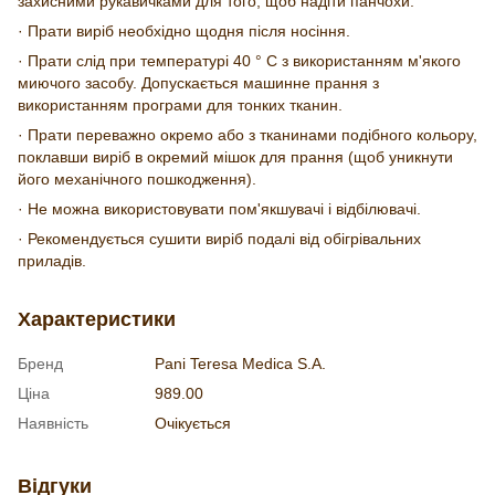
захисними рукавичками для того, щоб надіти панчохи.
· Прати виріб необхідно щодня після носіння.
· Прати слід при температурі 40 ° С з використанням м'якого
миючого засобу. Допускається машинне прання з
використанням програми для тонких тканин.
· Прати переважно окремо або з тканинами подібного кольору,
поклавши виріб в окремий мішок для прання (щоб уникнути
його механічного пошкодження).
· Не можна використовувати пом'якшувачі і відбілювачі.
· Рекомендується сушити виріб подалі від обігрівальних
приладів.
Характеристики
Бренд
Pani Teresa Medica S.A.
Ціна
989.00
Наявність
Очікується
Відгуки