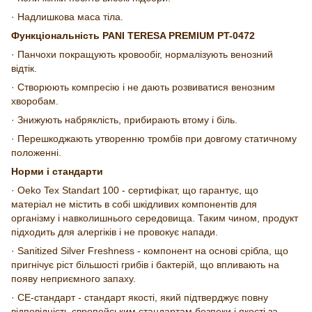
· Надлишкова маса тіла.
Функціональність PANI TERESA PREMIUM PT-0472
· Панчохи покращують кровообіг, нормалізують венозний
відтік.
· Створюють компресію і не дають розвиватися венозним
хворобам.
· Знижують набряклість, прибирають втому і біль.
· Перешкоджають утворенню тромбів при довгому статичному
положенні.
Норми і стандарти
· Oeko Tex Standart 100 - сертифікат, що гарантує, що
матеріал не містить в собі шкідливих компонентів для
організму і навколишнього середовища. Таким чином, продукт
підходить для алергіків і не провокує напади.
· Sanitized Silver Freshness - компонент на основі срібла, що
пригнічує ріст більшості грибів і бактерій, що впливають на
появу неприємного запаху.
· СЕ-стандарт - стандарт якості, який підтверджує повну
відповідність європейським стандартам безпеки і якості за