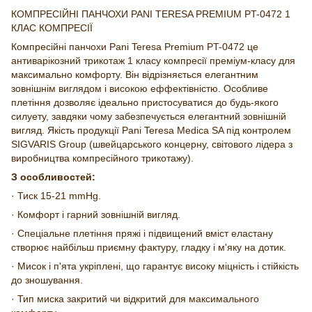
КОМПРЕСІЙНІ ПАНЧОХИ PANI TERESA PREMIUM PT-0472 1
КЛАС КОМПРЕСІЇ
Компресійні панчохи Pani Teresa Premium PT-0472 це
антиварікозний трикотаж 1 класу компресії преміум-класу для
максимально комфорту. Він відрізняється елегантним
зовнішнім виглядом і високою еффектівністю. Особливе
плетіння дозволяє ідеально пристосуватися до будь-якого
силуету, завдяки чому забезпечується елегантний зовнішній
вигляд. Якість продукції Pani Teresa Medica SA під контролем
SIGVARIS Group (швейцарського концерну, світового лідера з
виробництва компресійного трикотажу).
З особливостей:
· Тиск 15-21 mmHg.
· Комфорт і гарний зовнішній вигляд.
· Спеціальне плетіння пряжі і підвищений вміст еластану
створює найбільш приємну фактуру, гладку і м'яку на дотик.
· Мисок і п'ята укріплені, що гарантує високу міцність і стійкість
до зношування.
· Тип миска закритий чи відкритий для максимального