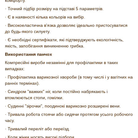
комфорту.
· Точний підбір розміру на підставі 5 параметрів.
· Є в наявності кілька кольорів на вибір.
· Високоеластична в'язка дозволяє ідеально пристосуватися
до будь-якого силуету.
· Є необхідні сертифікати, які підтверджують екологічність,
якість, запобігання виникненню грибка.
Використання панч
о
х
Компресійні вироби незамінні для профілактики в таких
випадках:
· Профілактика варикозної хвороби (в тому числі і у вагітних на
ранніх термінах).
· Синдром "важких" ніг, коли постійно набрякають і
втомлюються стопи, гомілки.
· Судинні "зірочки", поодинокі варикозно розширені вени.
· Тривала робота стоячи або сидячи протягом усього робочого
часу.
· Тривалий переліт або переїзд.
· Коли жінки носять високі підбори.