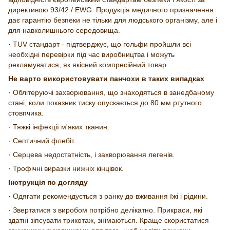
директивою 93/42 / EWG. Продукція медичного призначення
дає гарантію безпеки не тільки для людського організму, але і
для навколишнього середовища.
· TUV стандарт - підтверджує, що гольфи пройшли всі
необхідні перевірки під час виробництва і можуть
рекламуватися, як якісний компресійний товар.
Не варто використовувати панчохи в таких випадках
· Облітеруючі захворювання, що знаходяться в занедбаному
стані, коли показник тиску опускається до 80 мм ртутного
стовпчика.
· Тяжкі інфекції м'яких тканин.
· Септичний флебіт.
· Серцева недостатність, і захворювання легенів.
· Трофічні виразки нижніх кінцівок.
Інструкція по догляду
· Одягати рекомендується з ранку до вживання їжі і рідини.
· Звертатися з виробом потрібно делікатно. Прикраси, які
здатні зіпсувати трикотаж, знімаються. Краще скористатися