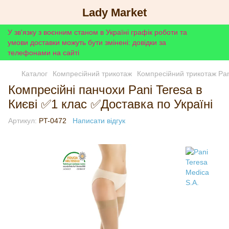
Lady Market
У зв'язку з воєнним станом в Україні графік роботи та
умови доставки можуть бути змінені: довідки за
телефонами на сайті
Каталог
Компресійний трикотаж
Компресійний трикотаж Pan
Компресійні панчохи Pani Teresa в
Києві ✅1 клас ✅Доставка по Україні
Артикул:
PT-0472
Написати відгук