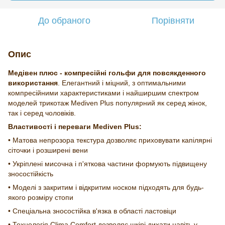
До обраного
Порівняти
Опис
Медівен плюс - компресійні гольфи для повсякденного
використання
. Елегантний і міцний, з оптимальними
компресійними характеристиками і найширшим спектром
моделей трикотаж Mediven Plus популярний як серед жінок,
так і серед чоловіків.
Властивості і переваги Mediven Plus:
• Матова непрозора текстура дозволяє приховувати капілярні
сіточки і розширені вени
• Укріплені мисочна і п'яткова частини формують підвищену
зносостійкість
• Моделі з закритим і відкритим носком підходять для будь-
якого розміру стопи
• Спеціальна зносостійка в'язка в області ластовіци
• Технологія Clima Comfort дозволяє шкірі дихати навіть у