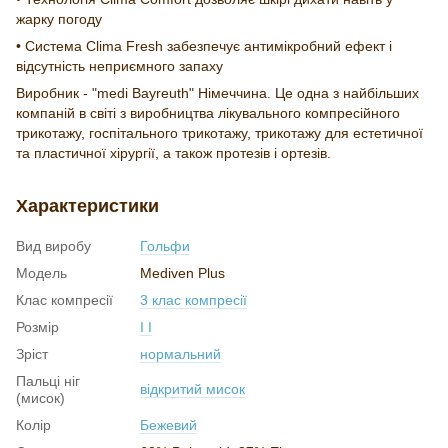
жарку погоду
• Система Clima Fresh забезпечує антимікробний ефект і
відсутність неприємного запаху
Виробник - "medi Bayreuth" Німеччина. Це одна з найбільших
компаній в світі з виробництва лікувального компресійного
трикотажу, госпітального трикотажу, трикотажу для естетичної
та пластичної хірургії, а також протезів і ортезів.
Характеристики
Вид виробу
Гольфи
Модель
Mediven Plus
Клас компресії
3 клас компресії
Розмір
I I
Зріст
нормальний
Пальці ніг
відкритий мисок
(мисок)
Колір
Бежевий