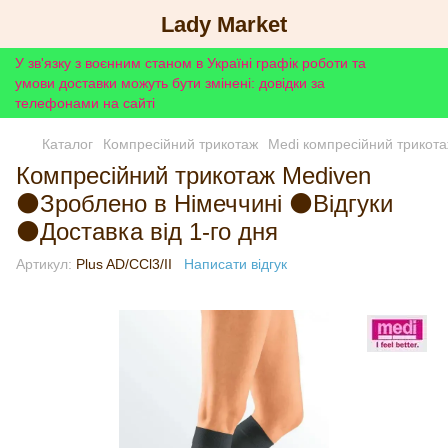
Lady Market
У зв'язку з воєнним станом в Україні графік роботи та
умови доставки можуть бути змінені: довідки за
телефонами на сайті
Каталог
Компресійний трикотаж
Medi компресійний трикот
Компресійний трикотаж Mediven
⚫Зроблено в Німеччині ⚫Відгуки
⚫Доставка від 1-го дня
Артикул:
Plus AD/CCl3/II
Написати відгук