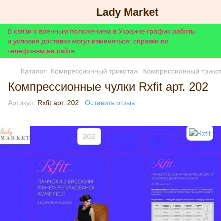
Lady Market
В связи с военным положением в Украине график работы
и условия доставки могут изменяться: справки по
телефонам на сайте
Каталог
Компрессионный трикотаж
Компрессионный трикот
Компрессионные чулки Rxfit арт. 202
Артикул:
Rxfit арт. 202
Оставить отзыв